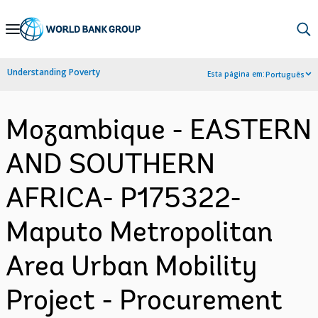
Skip
to
Main
Understanding Poverty
Esta página em:
Português
Navigation
Mozambique - EASTERN
AND SOUTHERN
AFRICA- P175322-
Maputo Metropolitan
Area Urban Mobility
Project - Procurement