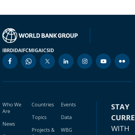
IBRD
IDA
IFC
MIGA
ICSID
Who We
Countries
Events
STAY
Are
CURR
Topics
Data
News
WITH
Projects &
WBG