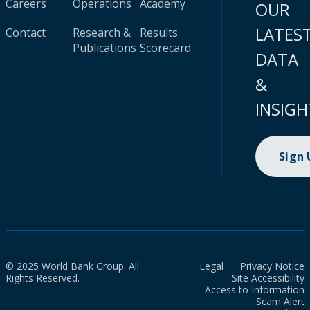
Careers
Operations
Academy
OUR
LATES
Contact
Research &
Results
Publications
Scorecard
DATA
&
INSIGH
Sign
© 2025 World Bank Group. All
Legal
Privacy Notice
Rights Reserved.
Site Accessibility
Access to Information
Scam Alert