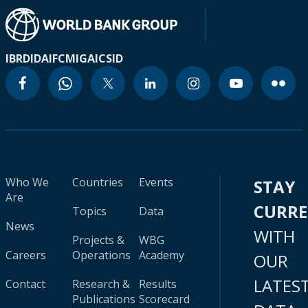
IBRD
IDA
IFC
MIGA
ICSID
Who We
Countries
Events
STAY
Are
CURR
Topics
Data
News
WITH
Projects &
WBG
Careers
Operations
Academy
OUR
LATES
Contact
Research &
Results
Publications
Scorecard