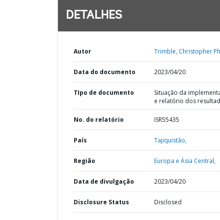
DETALHES
Autor
Trimble, Christopher Phi
Data do documento
2023/04/20
TIpo de documento
Situação da implement
e relatório dos resulta
No. do relatório
ISR55435
País
Tajiquistão,
Região
Europa e Ásia Central,
Data de divulgação
2023/04/20
Disclosure Status
Disclosed