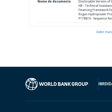
Nome do documento
Disclosable Version of 
ISR - Technical Assistan
Financing Framework fo
Rogun Hydropower Proj
P178819 - Sequence No 
Exibir mais
IBRD
ID