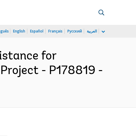
uguês
English
Español
Français
Русский
العربية
istance for
roject - P178819 -