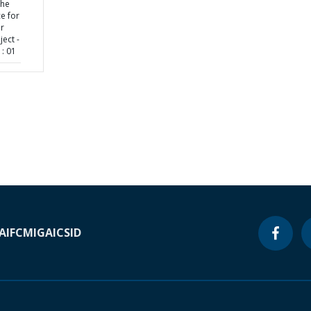
the
ce for
r
ect -
: 01
A
IFC
MIGA
ICSID