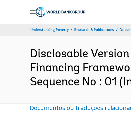
Skip
to
Main
Understanding Poverty
Research & Publications
Docume
Navigation
Disclosable Version 
Financing Framewor
Sequence No : 01 (I
Documentos ou traduções relaciona