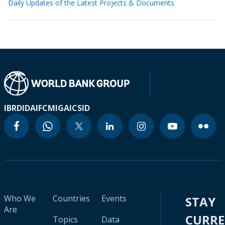
Daily Updates of the Latest Projects & Documents
IBRD
IDA
IFC
MIGA
ICSID
Who We
Countries
Events
STAY
Are
CURR
Topics
Data