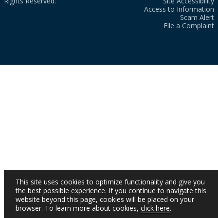
Rights Reserved.
Site Accessibility
Access to Information
Scam Alert
File a Complaint
This site uses cookies to optimize functionality and give you
the best possible experience. If you continue to navigate this
website beyond this page, cookies will be placed on your
browser. To learn more about cookies,
click here
.