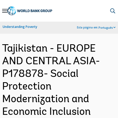
Skip
to
Main
Understanding Poverty
Esta página em:
Português
Navigation
Tajikistan - EUROPE
AND CENTRAL ASIA-
P178878- Social
Protection
Modernization and
Economic Inclusion