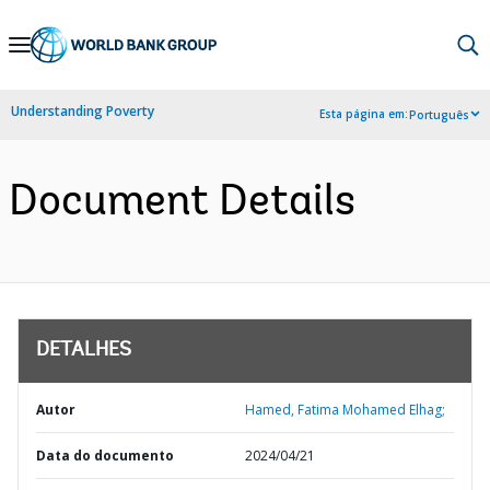
Skip
to
Main
Understanding Poverty
Esta página em:
Português
Navigation
Document Details
DETALHES
Autor
Hamed, Fatima Mohamed Elhag;
Data do documento
2024/04/21