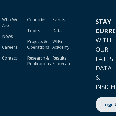
Who We
Countries
Events
STAY
Are
CURR
Topics
Data
News
WITH
Projects &
WBG
Careers
Operations
Academy
OUR
LATES
Contact
Research &
Results
Publications
Scorecard
DATA
&
INSIGH
Sign