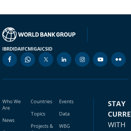
IBRD
IDA
IFC
MIGA
ICSID
Who We
Countries
Events
STAY
Are
CURR
Topics
Data
News
WITH
Projects &
WBG