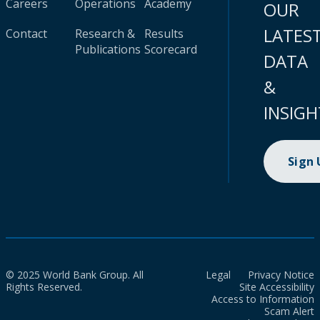
Careers
Operations
Academy
OUR
LATES
Contact
Research &
Results
Publications
Scorecard
DATA
&
INSIGH
Sign
© 2025 World Bank Group. All
Legal
Privacy Notice
Rights Reserved.
Site Accessibility
Access to Information
Scam Alert