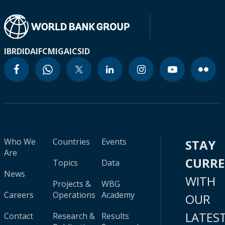
IBRD
IDA
IFC
MIGA
ICSID
Who We
Countries
Events
STAY
Are
CURR
Topics
Data
News
WITH
Projects &
WBG
Careers
Operations
Academy
OUR
LATES
Contact
Research &
Results