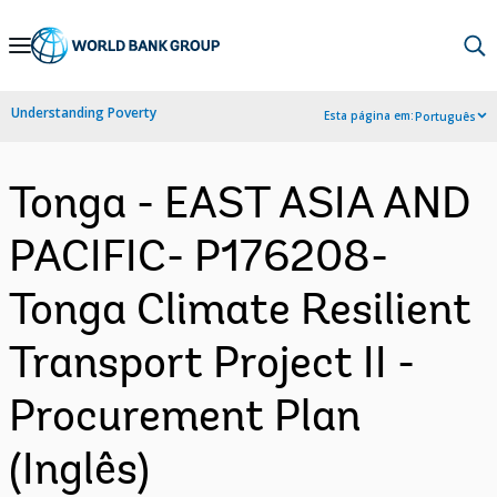
Skip
to
Main
Understanding Poverty
Esta página em:
Português
Navigation
Tonga - EAST ASIA AND
PACIFIC- P176208-
Tonga Climate Resilient
Transport Project II -
Procurement Plan
(Inglês)