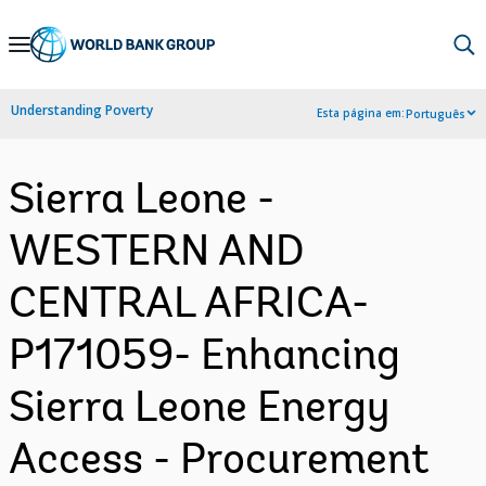
Skip
to
Main
Understanding Poverty
Esta página em:
Português
Navigation
Sierra Leone -
WESTERN AND
CENTRAL AFRICA-
P171059- Enhancing
Sierra Leone Energy
Access - Procurement