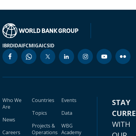
IBRD
IDA
IFC
MIGA
ICSID
Who We
Countries
Events
STAY
Are
CURR
Topics
Data
News
WITH
Projects &
WBG
Careers
Operations
Academy
OUR