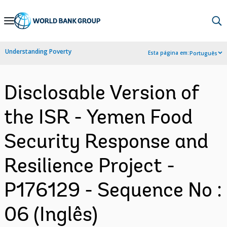
Skip
to
Main
Understanding Poverty
Esta página em:
Português
Navigation
Disclosable Version of
the ISR - Yemen Food
Security Response and
Resilience Project -
P176129 - Sequence No :
06 (Inglês)