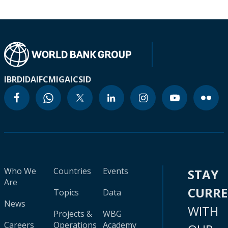
IBRD
IDA
IFC
MIGA
ICSID
Who We
Countries
Events
STAY
Are
CURR
Topics
Data
News
WITH
Projects &
WBG
Careers
Operations
Academy