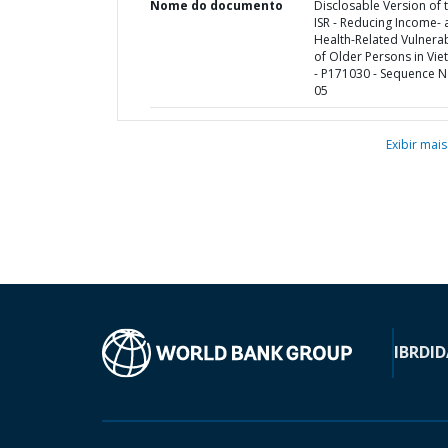
Nome do documento
Disclosable Version of 
ISR - Reducing Income-
Health-Related Vulnerab
of Older Persons in Vi
- P171030 - Sequence N
05
Exibir mais
IBRD
ID