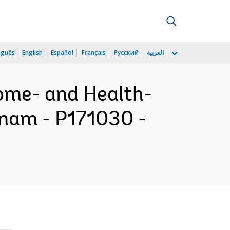
uguês
English
Español
Français
Русский
العربية
come- and Health-
etnam - P171030 -