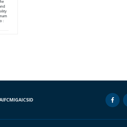
the
 and
ility
etnam
o :
A
IFC
MIGA
ICSID