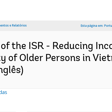
ntos e Relatórios
Esta página em:
Port
 of the ISR - Reducing In
ty of Older Persons in Vi
nglês)
das