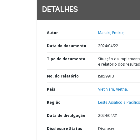
DETALHES
Autor
Masaki, Emiko;
Data do documento
2024/04/22
TIpo de documento
Situação da implement
e relatório dos resulta
No. do relatório
ISR59913
País
Viet Nam,
Vietnã,
Região
Leste Asiático e Pacífico
Data de divulgação
2024/04/21
Disclosure Status
Disclosed