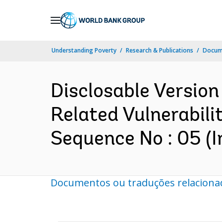
Skip
to
Main
Understanding Poverty
Research & Publications
Docume
Navigation
Disclosable Version
Related Vulnerabili
Sequence No : 05 (I
Documentos ou traduções relaciona