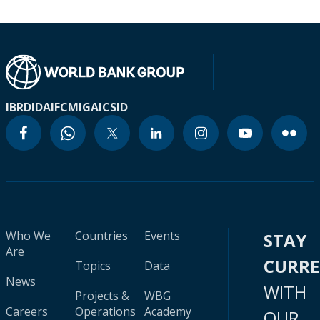
IBRD
IDA
IFC
MIGA
ICSID
Who We
Countries
Events
STAY
Are
CURR
Topics
Data
News
WITH
Projects &
WBG
Careers
Operations
Academy
OUR