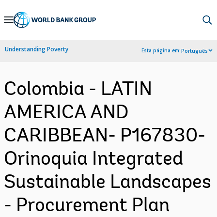
Skip
to
Main
Understanding Poverty
Esta página em:
Português
Navigation
Colombia - LATIN
AMERICA AND
CARIBBEAN- P167830-
Orinoquia Integrated
Sustainable Landscapes
- Procurement Plan