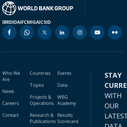
IBRD
IDA
IFC
MIGA
ICSID
Who We
Countries
Events
STAY
Are
CURR
Topics
Data
News
WITH
Projects &
WBG
Careers
Operations
Academy
OUR
LATES
Contact
Research &
Results
Publications
Scorecard
DATA