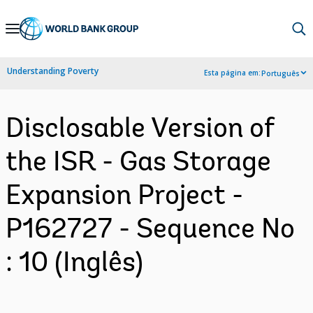
Skip
to
Main
Understanding Poverty
Esta página em:
Português
Navigation
Disclosable Version of
the ISR - Gas Storage
Expansion Project -
P162727 - Sequence No
: 10 (Inglês)