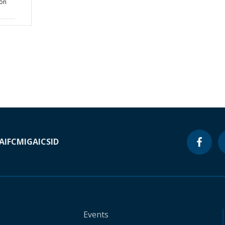
ion
A
IFC
MIGA
ICSID
Events