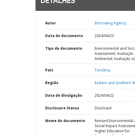
DETALHES
Autor
Borrowing Agency;
Data do documento
2024/04/23
TIpo de documento
Environmental and Soci
Assessment; Avaliação
Ambiental; Avaliação so
País
Tanzânia,
Região
Eastern and Southern Af
Data de divulgação
2024/04/22
Disclosure Status
Disclosed
Nome do documento
Revised Environmental
Social Impact Assessme
Higher Education for