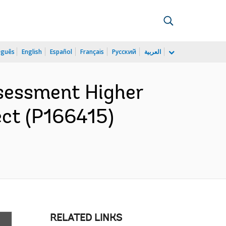
uguês
English
Español
Français
Русский
العربية
ssessment Higher
ect (P166415)
RELATED LINKS