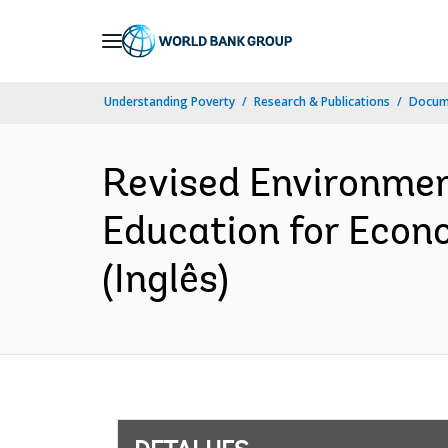
Skip
to
Main
Understanding Poverty
Research & Publications
Docume
Navigation
Revised Environmen
Education for Econ
(Inglês)