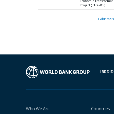
Economic Transformat
Project (P166415)
Exibir mais
IBRD
ID
Who We Are
Countries