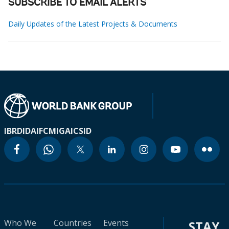
SUBSCRIBE TO EMAIL ALERTS
Daily Updates of the Latest Projects & Documents
IBRD
IDA
IFC
MIGA
ICSID
Who We
Countries
Events
STAY