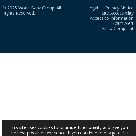
© 2025 World Bank Group. All
Legal
Privacy Notice
Rights Reserved.
Site Accessibility
Access to Information
Scam Alert
File a Complaint
This site uses cookies to optimize functionality and give you
the best possible experience. If you continue to navigate this