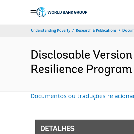
Skip
to
Main
Understanding Poverty
Research & Publications
Docume
Navigation
Disclosable Version 
Resilience Program 
Documentos ou traduções relaciona
DETALHES