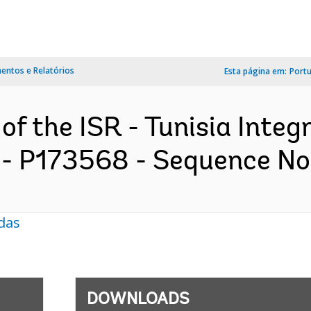
ntos e Relatórios
Esta página em:
Port
of the ISR - Tunisia Integ
- P173568 - Sequence No :
das
DOWNLOADS