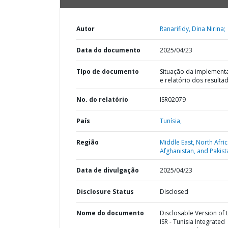
Autor
Ranarifidy, Dina Nirina;
Data do documento
2025/04/23
TIpo de documento
Situação da implement
e relatório dos resulta
No. do relatório
ISR02079
País
Tunísia,
Região
Middle East, North Afric
Afghanistan, and Pakist
Data de divulgação
2025/04/23
Disclosure Status
Disclosed
Nome do documento
Disclosable Version of 
ISR - Tunisia Integrated