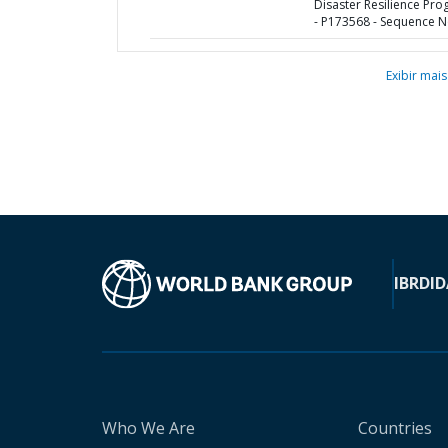
Disaster Resilience Pr
- P173568 - Sequence No
Exibir mais
IBRD
ID
Who We Are
Countries