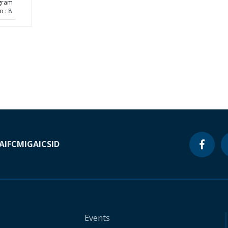
ogram
 : 8
A
IFC
MIGA
ICSID
Events