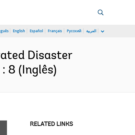
uguês
English
Español
Français
Русский
العربية
rated Disaster
 8 (Inglês)
RELATED LINKS