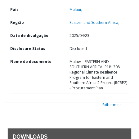
País
Malaui,
Região
Eastern and Southern Africa,
Data de divulgação
2025/04/23
Disclosure Status
Disclosed
Nome do documento
Malawi - EASTERN AND
SOUTHERN AFRICA- P181308-
Regional Climate Resilience
Program for Eastern and
Southern Africa 2 Project (RCRP2)
- Procurement Plan
Exibir mais
DOWNLOADS