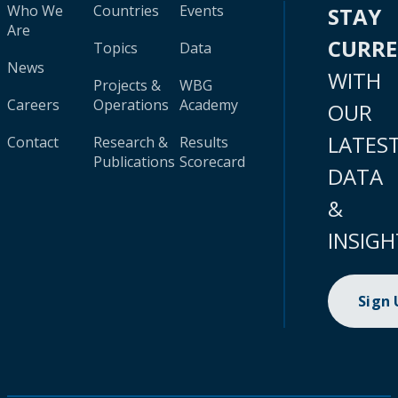
Who We
Countries
Events
STAY
Are
CURR
Topics
Data
News
WITH
Projects &
WBG
Careers
Operations
Academy
OUR
LATES
Contact
Research &
Results
Publications
Scorecard
DATA
&
INSIGH
Sign