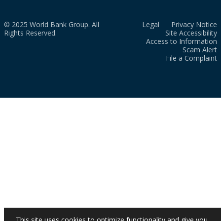
© 2025 World Bank Group. All
Legal
Privacy Notice
Rights Reserved.
Site Accessibility
Access to Information
Scam Alert
File a Complaint
This site uses cookies to optimize functionality and give you