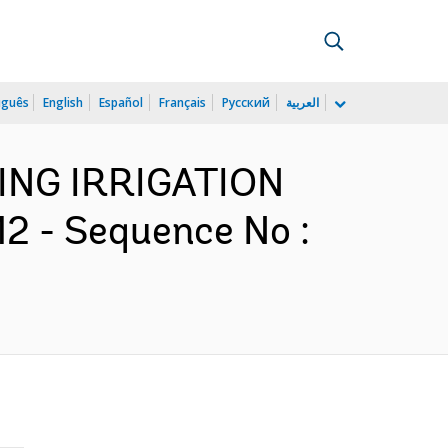
uguês
English
Español
Français
Русский
العربية
MING IRRIGATION
 - Sequence No :