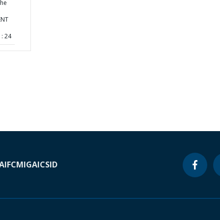
the
ENT
: 24
A
IFC
MIGA
ICSID