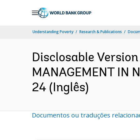
Skip
to
Main
Understanding Poverty
Research & Publications
Docume
Navigation
Disclosable Versi
MANAGEMENT IN NIG
24 (Inglês)
Documentos ou traduções relaciona