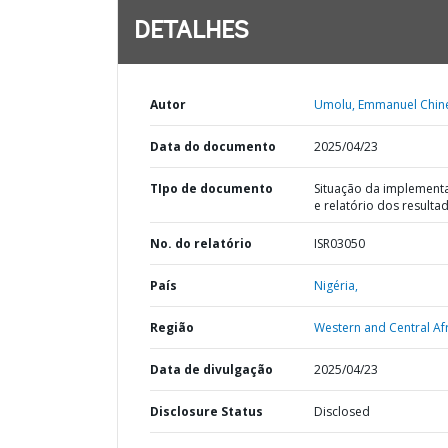
DETALHES
Autor
Umolu, Emmanuel Chin
Data do documento
2025/04/23
TIpo de documento
Situação da implement
e relatório dos resulta
No. do relatório
ISR03050
País
Nigéria,
Região
Western and Central Afr
Data de divulgação
2025/04/23
Disclosure Status
Disclosed