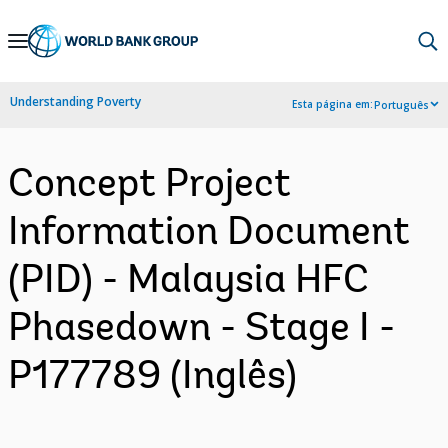
Skip
to
Main
Understanding Poverty
Esta página em:
Português
Navigation
Concept Project
Information Document
(PID) - Malaysia HFC
Phasedown - Stage I -
P177789 (Inglês)