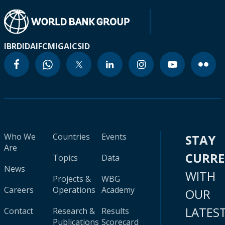
IBRD
IDA
IFC
MIGA
ICSID
Who We
Countries
Events
STAY
Are
CURR
Topics
Data
News
WITH
Projects &
WBG
Careers
Operations
Academy
OUR
LATES
Contact
Research &
Results
Publications
Scorecard