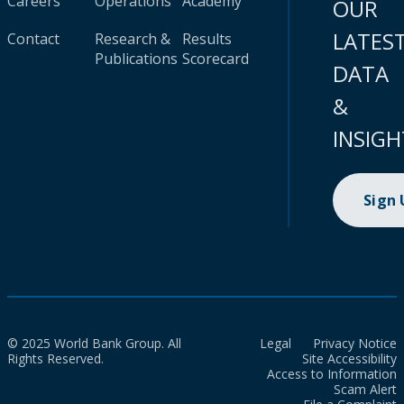
Careers
Operations
Academy
OUR
LATES
Contact
Research &
Results
Publications
Scorecard
DATA
&
INSIGH
Sign
© 2025 World Bank Group. All
Legal
Privacy Notice
Rights Reserved.
Site Accessibility
Access to Information
Scam Alert