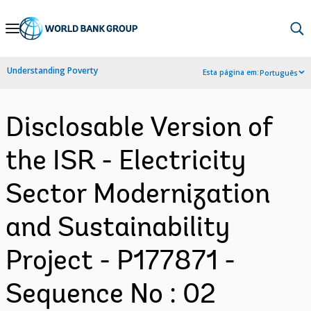
Skip
to
Main
Understanding Poverty
Esta página em:
Português
Navigation
Disclosable Version of
the ISR - Electricity
Sector Modernization
and Sustainability
Project - P177871 -
Sequence No : 02