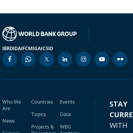
IBRD
IDA
IFC
MIGA
ICSID
Who We
Countries
Events
STAY
Are
CURR
Topics
Data
News
WITH
Projects &
WBG