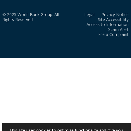
© 2025 World Bank Group. All
Legal
Privacy Notice
Rights Reserved.
Site Accessibility
Access to Information
Scam Alert
File a Complaint
This site uses cookies to optimize functionality and give you