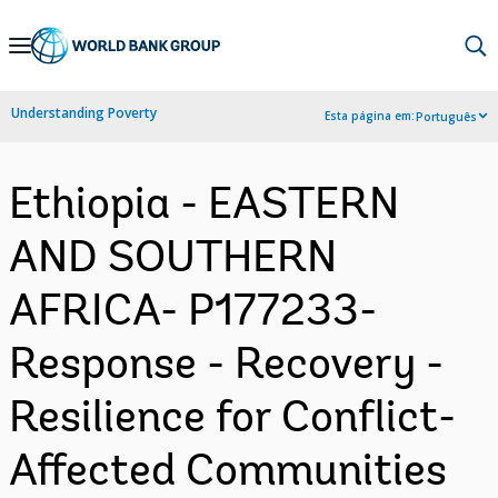
Skip
to
Main
Understanding Poverty
Esta página em:
Português
Navigation
Ethiopia - EASTERN
AND SOUTHERN
AFRICA- P177233-
Response - Recovery -
Resilience for Conflict-
Affected Communities