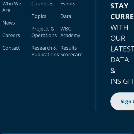
Who We
Countries
Events
STAY
Are
CURR
Topics
Data
News
WITH
Projects &
WBG
Careers
Operations
Academy
OUR
LATES
Contact
Research &
Results
Publications
Scorecard
DATA
&
INSIGH
Sign