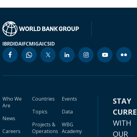
IBRD
IDA
IFC
MIGA
ICSID
Who We
Countries
Events
STAY
Are
CURR
Topics
Data
News
WITH
Projects &
WBG
Careers
Operations
Academy
OUR