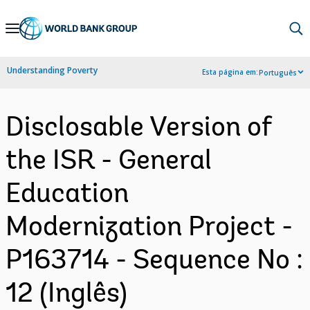
Skip
to
Main
Understanding Poverty
Esta página em:
Português
Navigation
Disclosable Version of
the ISR - General
Education
Modernization Project -
P163714 - Sequence No :
12 (Inglês)