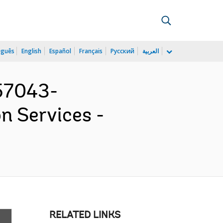
uguês
English
Español
Français
Русский
العربية
57043-
n Services -
RELATED LINKS