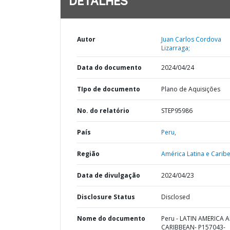
DETALHES
Autor
Juan Carlos Cordova
Lizarraga;
Data do documento
2024/04/24
TIpo de documento
Plano de Aquisições
No. do relatório
STEP95986
País
Peru,
Região
América Latina e Caribe
Data de divulgação
2024/04/23
Disclosure Status
Disclosed
Nome do documento
Peru - LATIN AMERICA 
CARIBBEAN- P157043-