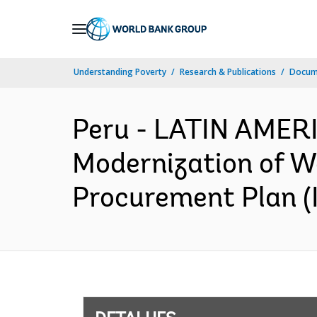
Skip
to
Main
Understanding Poverty
Research & Publications
Docume
Navigation
Peru - LATIN AME
Modernization of W
Procurement Plan (I