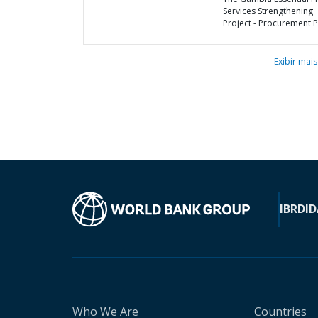
Services Strengthening
Project - Procurement P
Exibir mais
IBRD
ID
Who We Are
Countries