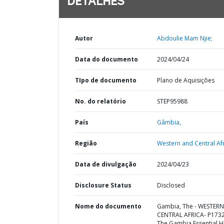
DETALHES
Autor
Abdoulie Mam Njie;
Data do documento
2024/04/24
TIpo de documento
Plano de Aquisições
No. do relatório
STEP95988
País
Gâmbia,
Região
Western and Central Afr
Data de divulgação
2024/04/23
Disclosure Status
Disclosed
Nome do documento
Gambia, The - WESTER
CENTRAL AFRICA- P173
The Gambia Essential H