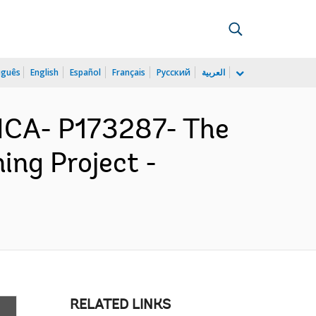
uguês
English
Español
Français
Русский
العربية
CA- P173287- The
ing Project -
RELATED LINKS