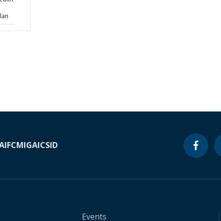
lan
A
IFC
MIGA
ICSID
Events