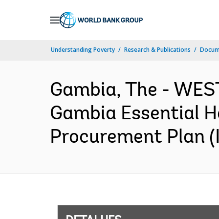
Skip
to
Main
Understanding Poverty
Research & Publications
Docume
Navigation
Gambia, The - WE
Gambia Essential He
Procurement Plan (I