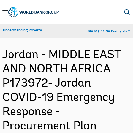
Skip
to
Main
Understanding Poverty
Esta página em:
Português
Navigation
Jordan - MIDDLE EAST
AND NORTH AFRICA-
P173972- Jordan
COVID-19 Emergency
Response -
Procurement Plan