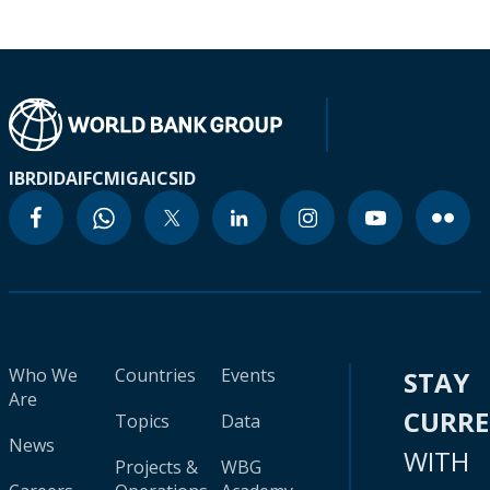
IBRD
IDA
IFC
MIGA
ICSID
Who We
Countries
Events
STAY
Are
CURR
Topics
Data
News
WITH
Projects &
WBG