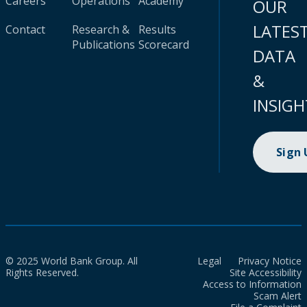
Careers
Operations
Academy
OUR
LATES
Contact
Research &
Results
Publications
Scorecard
DATA
&
INSIGH
Sign
© 2025 World Bank Group. All
Legal
Privacy Notice
Rights Reserved.
Site Accessibility
Access to Information
Scam Alert