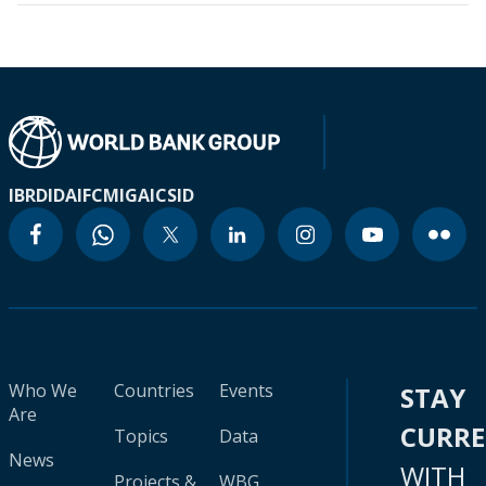
IBRD
IDA
IFC
MIGA
ICSID
Who We
Countries
Events
STAY
Are
CURR
Topics
Data
News
WITH
Projects &
WBG