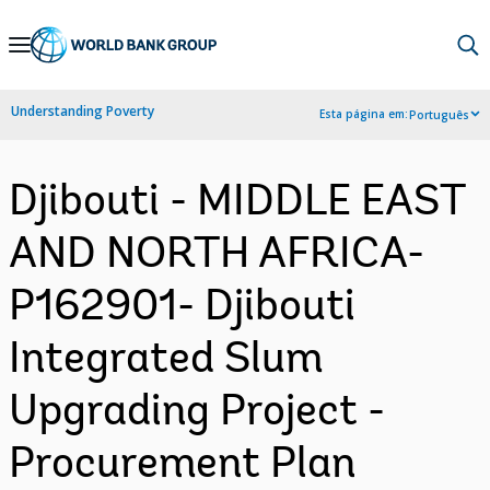
Skip
to
Main
Understanding Poverty
Esta página em:
Português
Navigation
Djibouti - MIDDLE EAST
AND NORTH AFRICA-
P162901- Djibouti
Integrated Slum
Upgrading Project -
Procurement Plan