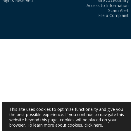
Rights Reserved.
Site Accessibility
Access to Information
Scam Alert
File a Complaint
This site uses cookies to optimize functionality and give you
the best possible experience. If you continue to navigate this
website beyond this page, cookies will be placed on your
browser. To learn more about cookies,
click here
.