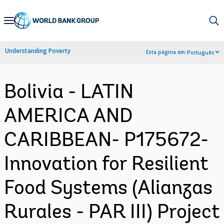
Skip
to
Main
Understanding Poverty
Esta página em:
Português
Navigation
Bolivia - LATIN
AMERICA AND
CARIBBEAN- P175672-
Innovation for Resilient
Food Systems (Alianzas
Rurales - PAR III) Project