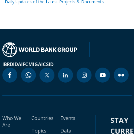
Daily Updates of the Latest Projects & Documents
IBRD
IDA
IFC
MIGA
ICSID
Who We
Countries
Events
STAY
Are
CURR
Topics
Data