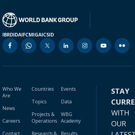
IBRD
IDA
IFC
MIGA
ICSID
Who We
Countries
Events
STAY
Are
CURR
Topics
Data
News
WITH
Projects &
WBG
Careers
Operations
Academy
OUR
LATES
Contact
Research &
Results