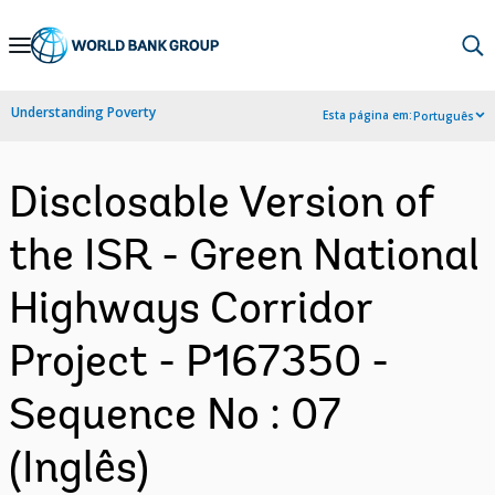
Skip
to
Main
Understanding Poverty
Esta página em:
Português
Navigation
Disclosable Version of
the ISR - Green National
Highways Corridor
Project - P167350 -
Sequence No : 07
(Inglês)