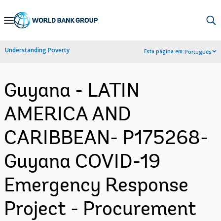
Skip
to
Main
Understanding Poverty
Esta página em:
Português
Navigation
Guyana - LATIN
AMERICA AND
CARIBBEAN- P175268-
Guyana COVID-19
Emergency Response
Project - Procurement