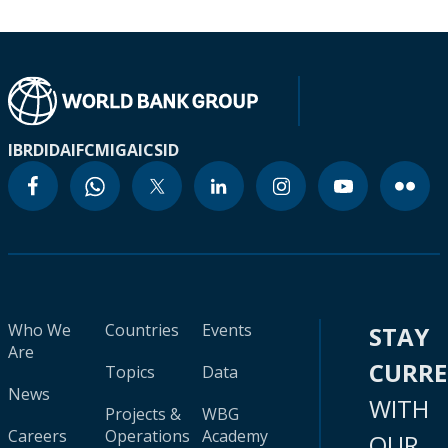
IBRD
IDA
IFC
MIGA
ICSID
Who We
Countries
Events
STAY
Are
CURR
Topics
Data
News
WITH
Projects &
WBG
Careers
Operations
Academy
OUR