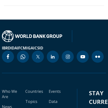
IBRD
IDA
IFC
MIGA
ICSID
Who We
Countries
Events
STAY
Are
CURR
Topics
Data
News