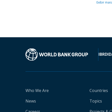
Exibir mais
IBRD
ID
Who We Are
Countries
News
Topics
Careers
Projects & 