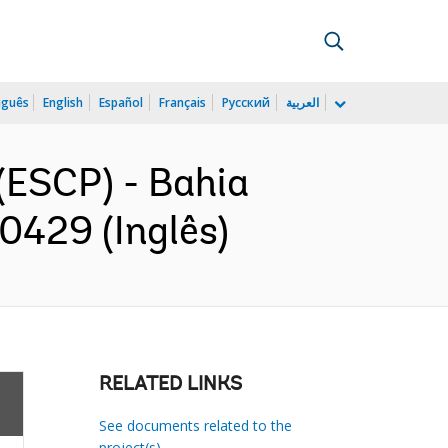
uguês
English
Español
Français
Русский
العربية
(ESCP) - Bahia
0429 (Inglês)
RELATED LINKS
See documents related to the
project(s)