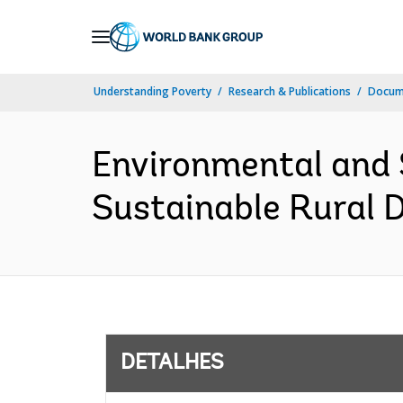
Skip
to
Main
Understanding Poverty
Research & Publications
Docume
Navigation
Environmental and 
Sustainable Rural 
DETALHES