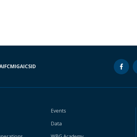
A
IFC
MIGA
ICSID
Events
Data
Operations
WBG Academy