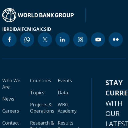
IBRD
IDA
IFC
MIGA
ICSID
Who We
Countries
Events
STAY
Are
CURR
Topics
Data
News
WITH
Projects &
WBG
Careers
Operations
Academy
OUR
LATES
Contact
Research &
Results