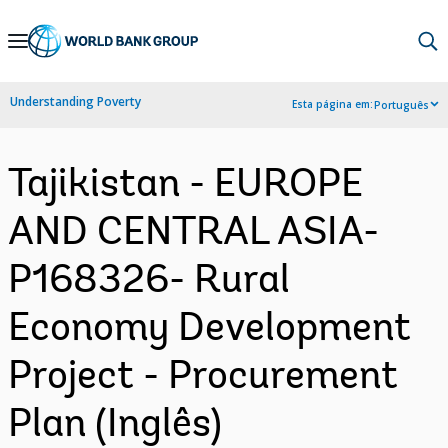
Skip
to
Main
Understanding Poverty
Esta página em:
Português
Navigation
Tajikistan - EUROPE
AND CENTRAL ASIA-
P168326- Rural
Economy Development
Project - Procurement
Plan (Inglês)