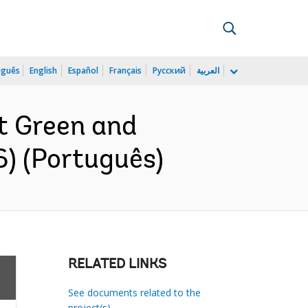
uguês
English
Español
Français
Русский
العربية
t Green and
6) (Português)
RELATED LINKS
See documents related to the
project(s)