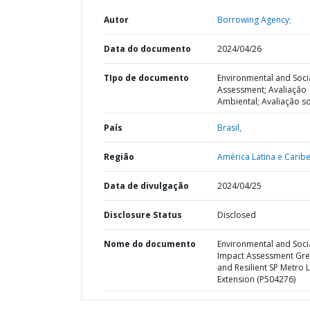
Autor
Borrowing Agency;
Data do documento
2024/04/26
TIpo de documento
Environmental and Soci
Assessment; Avaliação
Ambiental; Avaliação so
País
Brasil,
Região
América Latina e Caribe
Data de divulgação
2024/04/25
Disclosure Status
Disclosed
Nome do documento
Environmental and Soci
Impact Assessment Gr
and Resilient SP Metro L
Extension (P504276)