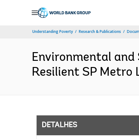
Skip
to
Main
Understanding Poverty
Research & Publications
Docume
Navigation
Environmental and 
Resilient SP Metro 
DETALHES