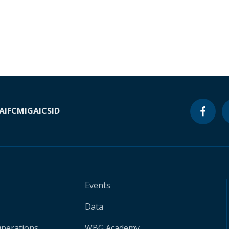
A
IFC
MIGA
ICSID
Events
Data
Operations
WBG Academy