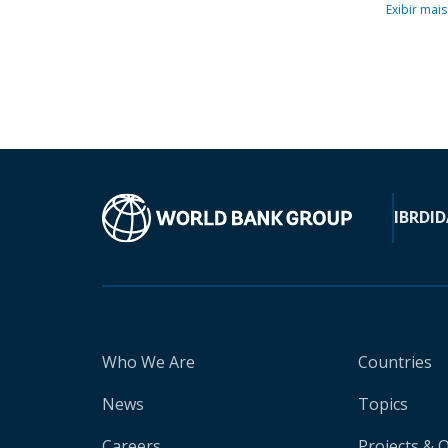
Exibir mais
IBRD
ID
Who We Are
Countries
News
Topics
Careers
Projects & 