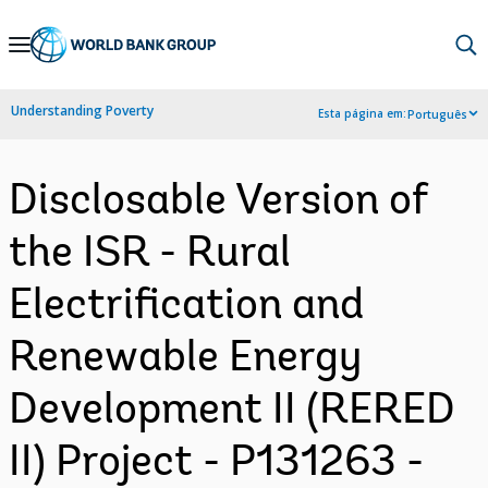
Skip
to
Main
Understanding Poverty
Esta página em:
Português
Navigation
Disclosable Version of
the ISR - Rural
Electrification and
Renewable Energy
Development II (RERED
II) Project - P131263 -