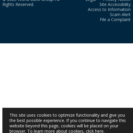
Rights Reserved.
Site Accessibility
Access to Information
Scam Alert
File a Complaint
This site uses cookies to optimize functionality and give you
the best possible experience. If you continue to navigate this
website beyond this page, cookies will be placed on your
browser. To learn more about cookies,
click here
.