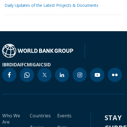
Daily Updates of the Latest Projects & Documents
IBRD
IDA
IFC
MIGA
ICSID
Who We
Countries
Events
STAY
Are