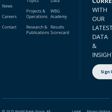
CURR
Topics
Data
News
WITH
Projects &
WBG
Careers
Operations
Academy
OUR
LATES
Contact
Research &
Results
Publications
Scorecard
DATA
&
INSIGH
Sign
© 2025 World Bank Group. All
Legal
Privacy Notice