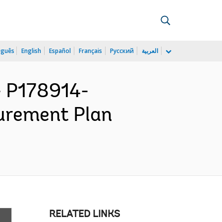
uguês
English
Español
Français
Русский
العربية
 P178914-
urement Plan
RELATED LINKS