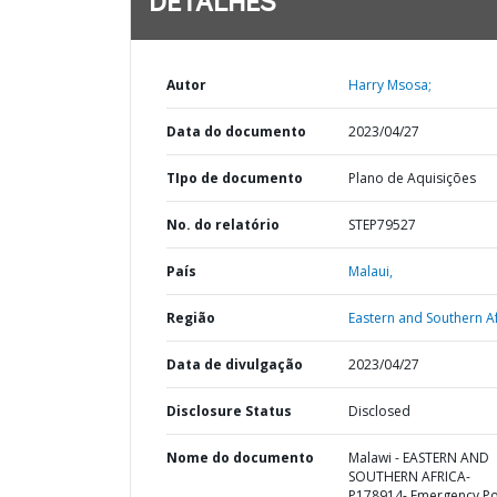
DETALHES
Autor
Harry Msosa;
Data do documento
2023/04/27
TIpo de documento
Plano de Aquisições
No. do relatório
STEP79527
País
Malaui,
Região
Eastern and Southern Af
Data de divulgação
2023/04/27
Disclosure Status
Disclosed
Nome do documento
Malawi - EASTERN AND
SOUTHERN AFRICA-
P178914- Emergency P