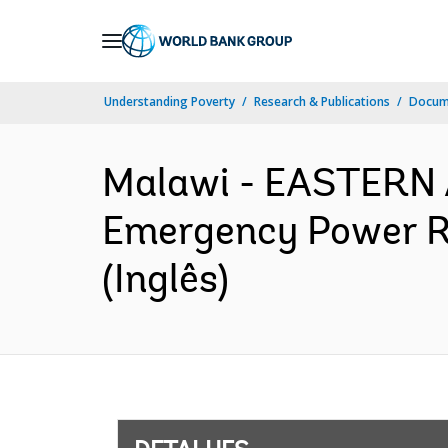
Skip
to
Main
Understanding Poverty
Research & Publications
Docume
Navigation
Malawi - EASTERN
Emergency Power Re
(Inglês)