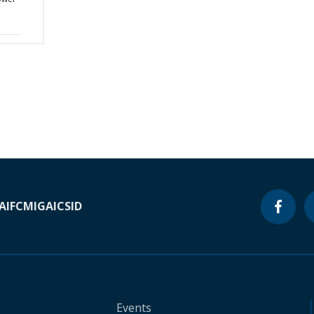
A
IFC
MIGA
ICSID
Events