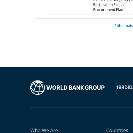
Restoration Project -
Procurement Plan
Exibir mais
IBRD
ID
Who We Are
Countries