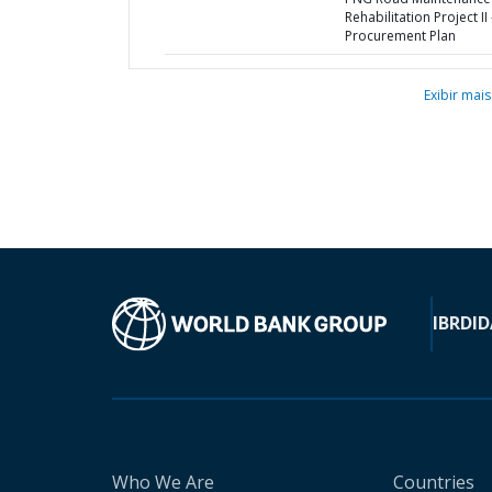
Rehabilitation Project II 
Procurement Plan
Exibir mais
IBRD
ID
Who We Are
Countries