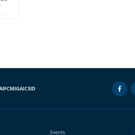
-
A
IFC
MIGA
ICSID
Events