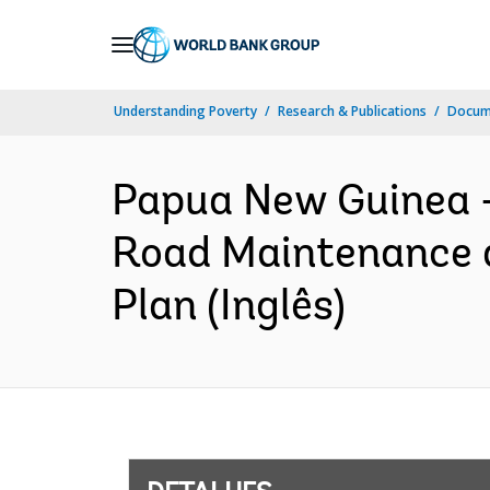
Skip
to
Main
Understanding Poverty
Research & Publications
Docume
Navigation
Papua New Guinea 
Road Maintenance a
Plan (Inglês)