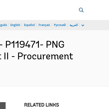
uguês
English
Español
Français
Русский
العربية
- P119471- PNG
 II - Procurement
RELATED LINKS