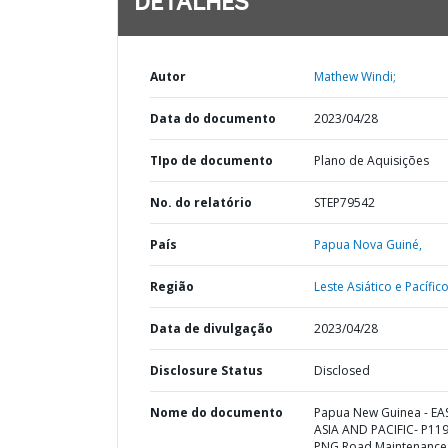
DETALHES
Autor
Mathew Windi;
Data do documento
2023/04/28
TIpo de documento
Plano de Aquisições
No. do relatório
STEP79542
País
Papua Nova Guiné,
Região
Leste Asiático e Pacífico
Data de divulgação
2023/04/28
Disclosure Status
Disclosed
Nome do documento
Papua New Guinea - EA
ASIA AND PACIFIC- P11
PNG Road Maintenance