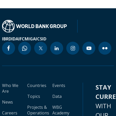
IBRD
IDA
IFC
MIGA
ICSID
Who We
Countries
Events
STAY
Are
CURR
Topics
Data
News
WITH
Projects &
WBG
Careers
Operations
Academy
OUR