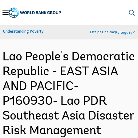
Skip
to
Main
Understanding Poverty
Esta página em:
Português
Navigation
Lao People's Democratic
Republic - EAST ASIA
AND PACIFIC-
P160930- Lao PDR
Southeast Asia Disaster
Risk Management