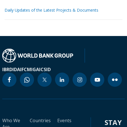
Daily Updates of the Latest Projects & Documents
IBRD
IDA
IFC
MIGA
ICSID
Who We
Countries
Events
STAY
Are