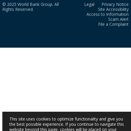
© 2025 World Bank Group. All
Legal
Privacy Notice
Rights Reserved.
Site Accessibility
Access to Information
Scam Alert
File a Complaint
This site uses cookies to optimize functionality and give you
the best possible experience. If you continue to navigate this
website beyond this page, cookies will be placed on your