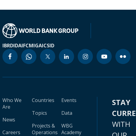
IBRD
IDA
IFC
MIGA
ICSID
Who We
Countries
Events
STAY
Are
CURR
Topics
Data
News
WITH
Projects &
WBG
Careers
Operations
Academy
OUR