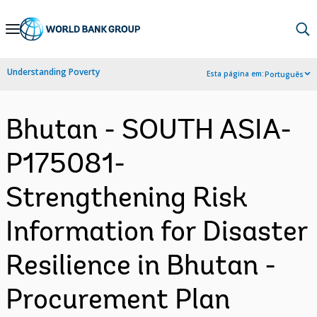
Skip
to
Main
Understanding Poverty
Esta página em:
Português
Navigation
Bhutan - SOUTH ASIA-
P175081-
Strengthening Risk
Information for Disaster
Resilience in Bhutan -
Procurement Plan