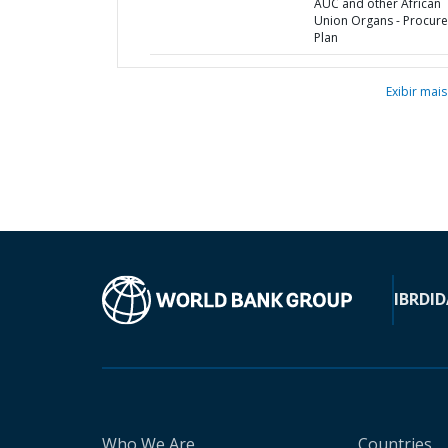
AUC and other African
Union Organs - Procur
Plan
Exibir mais
IBRD
ID
Who We Are
Countries