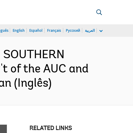
uguês
English
Español
Français
Русский
العربية
ND SOUTHERN
t of the AUC and
n (Inglês)
RELATED LINKS