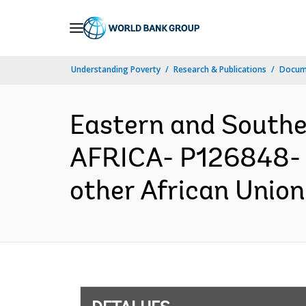
Skip
to
Main
Understanding Poverty
Research & Publications
Docume
Navigation
Eastern and South
AFRICA- P126848- S
other African Union