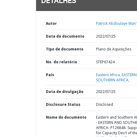
DETALHES
Autor
Patrick Abdoulaye Man'
Data do documento
2022/07/25
TIpo de documento
Plano de Aquisições
No. do relatório
STEP67424
País
Eastern Africa,
EASTERN
SOUTHERN AFRICA,
Data de divulgação
2022/07/25
Disclosure Status
Disclosed
Nome do documento
Eastern and Southern Af
- EASTERN AND SOUTH
AFRICA- P126848- Supp
for Capacity Dev't of th