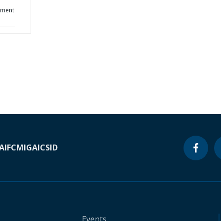
ement
A
IFC
MIGA
ICSID
Events