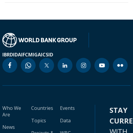
IBRD
IDA
IFC
MIGA
ICSID
Who We
Countries
Events
STAY
Are
CURR
Topics
Data
News
WITH