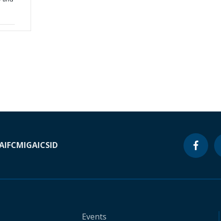
A
IFC
MIGA
ICSID
Events