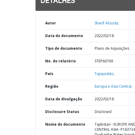
DETALHES
Autor
Sharif Alizoda;
Data do documento
2022/02/18
TIpo de documento
Plano de Aquisições
No. do relatório
STEP60769
País
Tajiquistão,
Região
Europa e Ásia Central,
Data de divulgação
2022/02/18
Disclosure Status
Disclosed
Nome do documento
Tajikistan - EUROPE AN
CENTRAL ASIA- P163734
Dushanbe Water Suppl