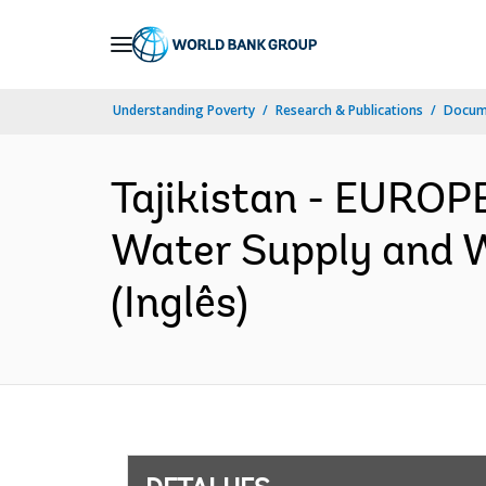
Skip
to
Main
Understanding Poverty
Research & Publications
Docume
Navigation
Tajikistan - EURO
Water Supply and W
(Inglês)