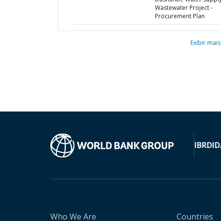
Wastewater Project -
Procurement Plan
Exibir mais
IBRD
ID
Who We Are
Countries