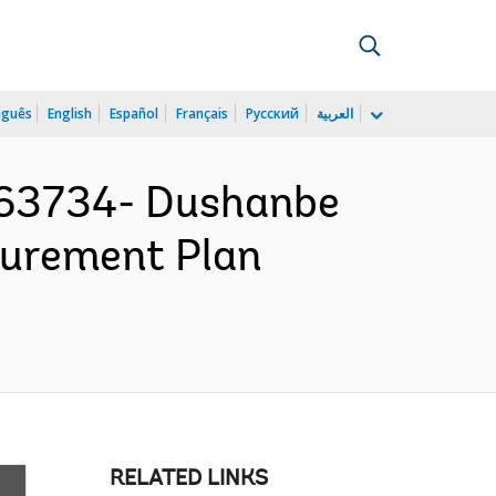
uguês
English
Español
Français
Русский
العربية
163734- Dushanbe
curement Plan
RELATED LINKS