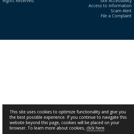
Rights Reserved.
Site Accessibility
Access to Information
Scam Alert
File a Complaint
This site uses cookies to optimize functionality and give you
the best possible experience. If you continue to navigate this
website beyond this page, cookies will be placed on your
browser. To learn more about cookies,
click here
.