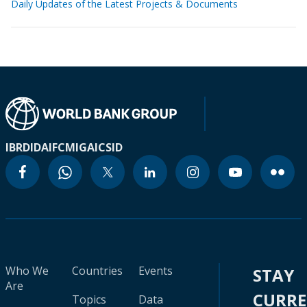
Daily Updates of the Latest Projects & Documents
IBRD
IDA
IFC
MIGA
ICSID
Who We
Countries
Events
STAY
Are
CURR
Topics
Data