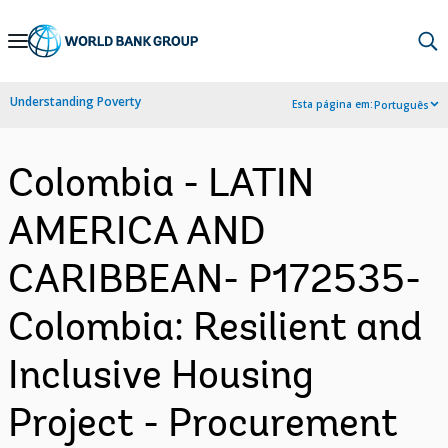
Skip
to
Main
Understanding Poverty
Esta página em:
Português
Navigation
Colombia - LATIN
AMERICA AND
CARIBBEAN- P172535-
Colombia: Resilient and
Inclusive Housing
Project - Procurement