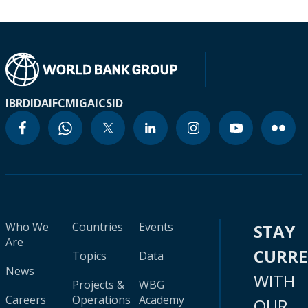
IBRD
IDA
IFC
MIGA
ICSID
Who We
Countries
Events
STAY
Are
CURR
Topics
Data
News
WITH
Projects &
WBG
Careers
Operations
Academy
OUR