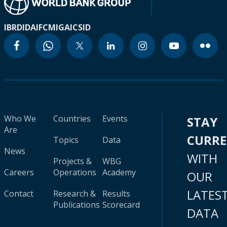
IBRD
IDA
IFC
MIGA
ICSID
Who We
Countries
Events
STAY
Are
CURR
Topics
Data
News
WITH
Projects &
WBG
Careers
Operations
Academy
OUR
LATES
Contact
Research &
Results
Publications
Scorecard
DATA