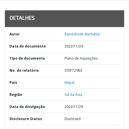
DETALHES
Autor
Rameshowr Marhatta;
Data do documento
2022/11/29
TIpo de documento
Plano de Aquisições
No. do relatório
STEP72983
País
Nepal,
Região
Sul da Ásia,
Data de divulgação
2022/11/29
Disclosure Status
Disclosed