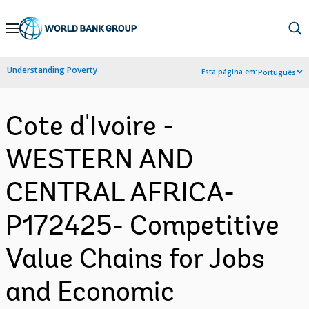
Skip
to
Main
Understanding Poverty
Esta página em:
Português
Navigation
Cote d'Ivoire -
WESTERN AND
CENTRAL AFRICA-
P172425- Competitive
Value Chains for Jobs
and Economic