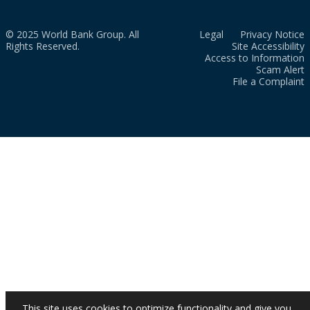
© 2025 World Bank Group. All
Legal
Privacy Notice
Rights Reserved.
Site Accessibility
Access to Information
Scam Alert
File a Complaint
This site uses cookies to optimize functionality and give you