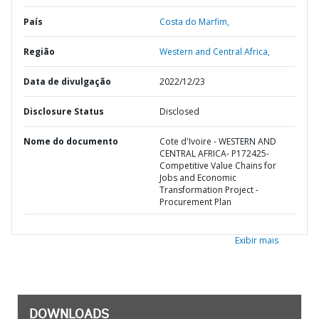
País
Costa do Marfim,
Região
Western and Central Africa,
Data de divulgação
2022/12/23
Disclosure Status
Disclosed
Nome do documento
Cote d'Ivoire - WESTERN AND
CENTRAL AFRICA- P172425-
Competitive Value Chains for
Jobs and Economic
Transformation Project -
Procurement Plan
Exibir mais
DOWNLOADS