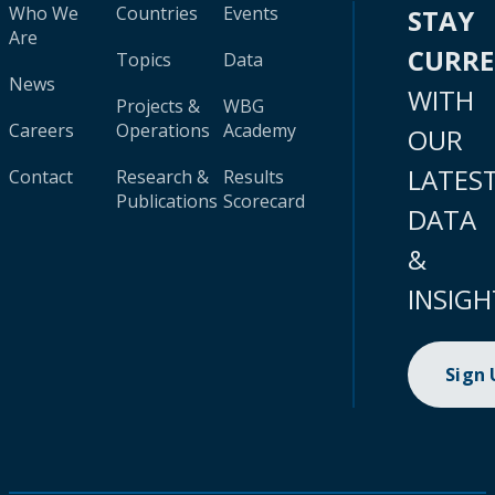
Who We
Countries
Events
STAY
Are
CURR
Topics
Data
News
WITH
Projects &
WBG
Careers
Operations
Academy
OUR
LATES
Contact
Research &
Results
Publications
Scorecard
DATA
&
INSIGH
Sign