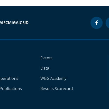
A
IFC
MIGA
ICSID
Events
Data
Operations
WBG Academy
Publications
Results Scorecard