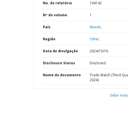
No. do relatório
194142
Nº do volume
1
País
Mundo,
Região
Other,
Data de divulgação
2024/10/16
Disclosure Status
Disclosed
Nome do documento
Trade Watch (Third Qua
2024)
Exibir mais