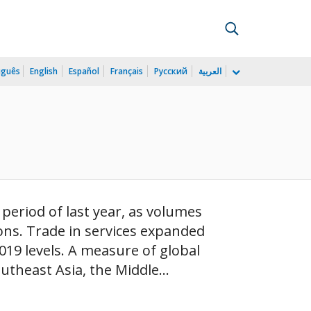
uguês
English
Español
Français
Русский
العربية
period of last year, as volumes
ions. Trade in services expanded
2019 levels. A measure of global
theast Asia, the Middle...