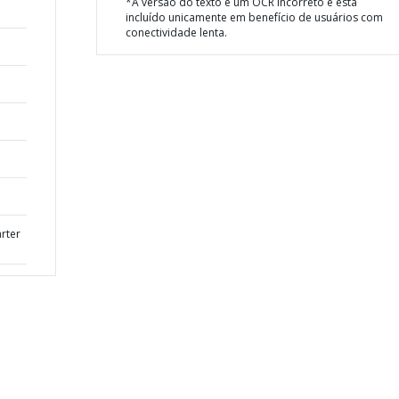
*A versão do texto é um OCR incorreto e está
incluído unicamente em benefício de usuários com
conectividade lenta.
rter