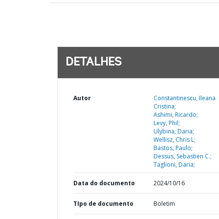
DETALHES
Autor
Constantinescu, Ileana
Cristina;
Ashimi, Ricardo;
Levy, Phil;
Ulybina, Daria;
Wellisz, Chris L;
Bastos, Paulo;
Dessus, Sebastien C.;
Taglioni, Daria;
Data do documento
2024/10/16
TIpo de documento
Boletim