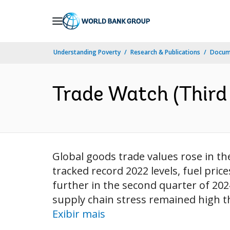
Skip
to
Main
Understanding Poverty
Research & Publications
Docume
Navigation
Trade Watch (Third 
Global goods trade values rose in th
tracked record 2022 levels, fuel pri
further in the second quarter of 2024
supply chain stress remained high t
Exibir mais