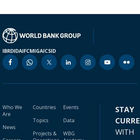
IBRD
IDA
IFC
MIGA
ICSID
Who We
Countries
Events
STAY
Are
CURR
Topics
Data
News
WITH
Projects &
WBG