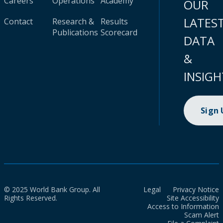
Careers
Operations
Academy
OUR
LATES
Contact
Research &
Results
Publications
Scorecard
DATA
&
INSIGH
Sign
© 2025 World Bank Group. All
Legal
Privacy Notice
Rights Reserved.
Site Accessibility
Access to Information
Scam Alert