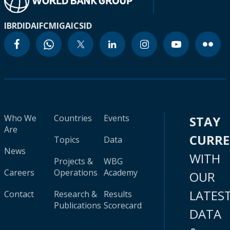
IBRD
IDA
IFC
MIGA
ICSID
Who We
Countries
Events
STAY
Are
CURR
Topics
Data
News
WITH
Projects &
WBG
Careers
Operations
Academy
OUR
LATES
Contact
Research &
Results
Publications
Scorecard
DATA