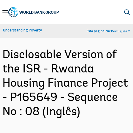
Skip
to
Main
Understanding Poverty
Esta página em:
Português
Navigation
Disclosable Version of
the ISR - Rwanda
Housing Finance Project
- P165649 - Sequence
No : 08 (Inglês)