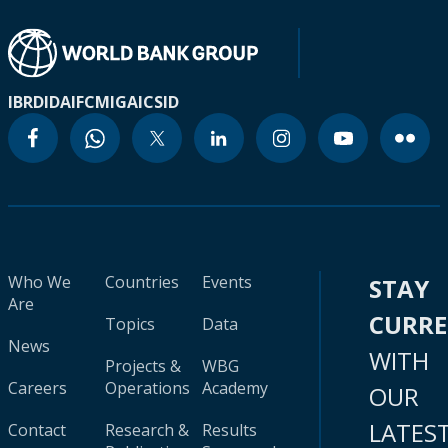
IBRD
IDA
IFC
MIGA
ICSID
Who We
Countries
Events
STAY
Are
CURR
Topics
Data
News
WITH
Projects &
WBG
Careers
Operations
Academy
OUR
LATES
Contact
Research &
Results