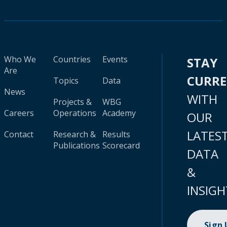
Who We
Countries
Events
STAY
Are
CURR
Topics
Data
News
WITH
Projects &
WBG
Careers
Operations
Academy
OUR
LATES
Contact
Research &
Results
Publications
Scorecard
DATA
&
INSIGH
Sign